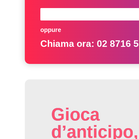
oppure
Chiama ora:
02 8716 
Gioca
d’anticipo,