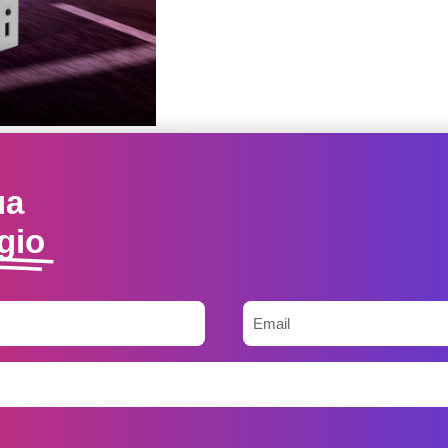
ua
gio