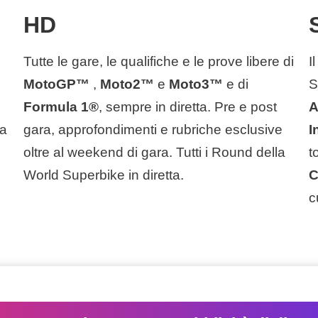
HD
Tutte le gare, le qualifiche e le prove libere di
I
MotoGP™
,
Moto2™
e
Moto3™
e di
S
Formula 1®
, sempre in diretta. Pre e post
A
ta
gara, approfondimenti e rubriche esclusive
I
oltre al weekend di gara. Tutti i Round della
t
World Superbike in diretta.
C
c