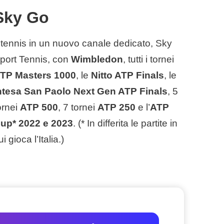
Sky Go
l tennis in un nuovo canale dedicato, Sky
port Tennis, con
Wimbledon
, tutti i tornei
TP Masters 1000
, le
Nitto ATP Finals
, le
ntesa San Paolo Next Gen ATP Finals
, 5
ornei
ATP 500
, 7 tornei
ATP 250
e l’
ATP
up* 2022 e 2023
. (* In differita le partite in
ui gioca l’Italia.)