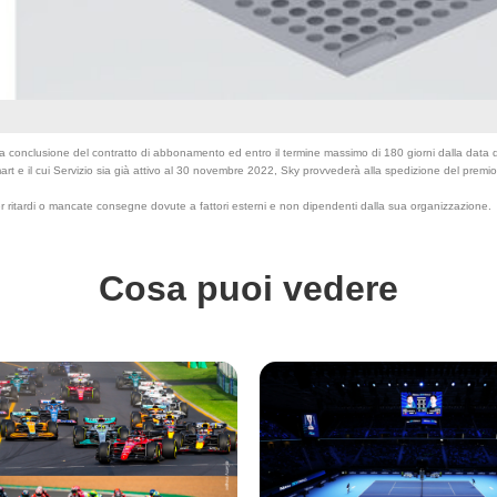
a conclusione del contratto di abbonamento ed entro il termine massimo di 180 giorni dalla data di
mart e il cui Servizio sia già attivo al 30 novembre 2022, Sky provvederà alla spedizione del premi
r ritardi o mancate consegne dovute a fattori esterni e non dipendenti dalla sua organizzazione.
Cosa puoi vedere