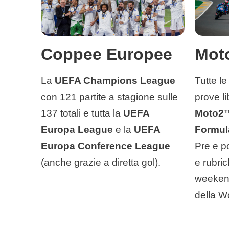
Coppee Europee
Moto
La
UEFA Champions League
Tutte le
con 121 partite a stagione sulle
prove l
137 totali e tutta la
UEFA
Moto2
Europa League
e la
UEFA
Formul
Europa Conference League
Pre e p
(anche grazie a diretta gol).
e rubric
weekend
della Wo