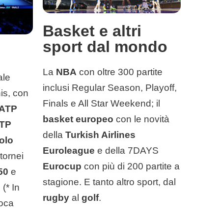
Basket e altri
sport dal mondo
La
NBA
con oltre 300 partite
ale
inclusi Regular Season, Playoff,
is, con
Finals e All Star Weekend; il
ATP
basket europeo
con le novità
ATP
della
Turkish Airlines
olo
Euroleague
e della 7DAYS
 tornei
Eurocup
con più di 200 partite a
50
e
stagione. E tanto altro sport, dal
. (* In
rugby
al
golf
.
ioca