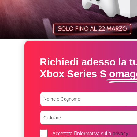
Richiedi adesso la t
Xbox Series S
omag
Accettato l'informativa sulla
privacy