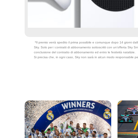
*Il premio verrà spedito il prima possibile e comunque dopo 14 giorni dall
Sky. Solo per i contratti di abbonamento sottoscritti con un’offerta Sky S
conclusione del contratto di abbonamento ed entro le festività natalizie.
Si precisa che, in ogni caso, Sky non sarà in alcun modo responsabile pe