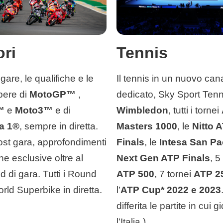
ri
Tennis
 gare, le qualifiche e le
Il tennis in un nuovo can
ibere di
MotoGP™
,
dedicato, Sky Sport Tenn
™
e
Moto3™
e di
Wimbledon
, tutti i tornei
a 1®
, sempre in diretta.
Masters 1000
, le
Nitto 
ost gara, approfondimenti
Finals
, le
Intesa San Pa
he esclusive oltre al
Next Gen ATP Finals
, 5
 di gara. Tutti i Round
ATP 500
, 7 tornei
ATP 2
rld Superbike in diretta.
l’
ATP Cup* 2022 e 2023
differita le partite in cui g
l’Italia.)